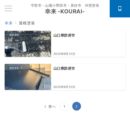
宇部市・山陽小野田市・美祢市 外壁塗装
幸来 -KOURAI-
幸来
屋根塗装
屋根塗装
山口県防府市
2023年9月12日
屋根塗装
山口県防府市
2023年9月12日
投
前へ
1
2
稿
の